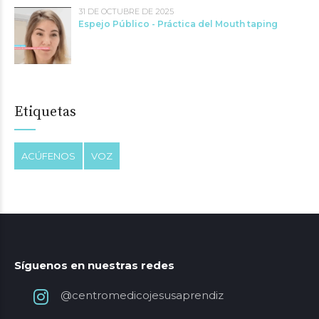
31 DE OCTUBRE DE 2025
Espejo Público - Práctica del Mouth taping
Etiquetas
ACÚFENOS
VOZ
Síguenos en nuestras redes
@centromedicojesusaprendiz