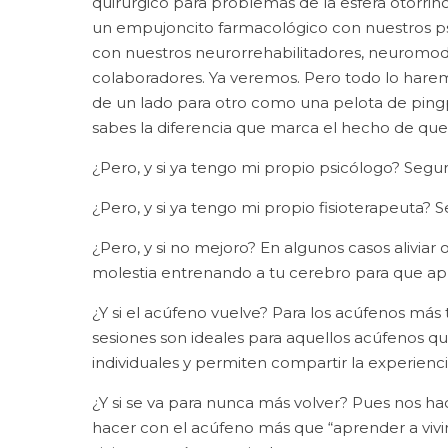
quirúrgico para problemas de la esfera otorrino
un empujoncito farmacológico con nuestros psiq
con nuestros neurorrehabilitadores, neuromodu
colaboradores. Ya veremos. Pero todo lo hare
de un lado para otro como una pelota de pingpo
sabes la diferencia que marca el hecho de que
¿Pero, y si ya tengo mi propio psicólogo? Segu
¿Pero, y si ya tengo mi propio fisioterapeuta? 
¿Pero, y si no mejoro? En algunos casos aliviar 
molestia entrenando a tu cerebro para que apr
¿Y si el acúfeno vuelve? Para los acúfenos má
sesiones son ideales para aquellos acúfenos 
individuales y permiten compartir la experien
¿Y si se va para nunca más volver? Pues nos ha
hacer con el acúfeno más que “aprender a vivir