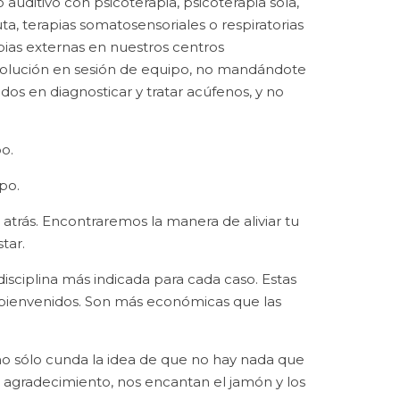
auditivo con psicoterapia, psicoterapia sola,
a, terapias somatosensoriales o respiratorias
pias externas en nuestros centros
volución en sesión de equipo, no mandándote
os en diagnosticar y tratar acúfenos, y no
o.
po.
r atrás. Encontraremos la manera de aliviar tu
tar.
sciplina más indicada para cada caso. Estas
 bienvenidos. Son más económicas que las
 no sólo cunda la idea de que no hay nada que
o agradecimiento, nos encantan el jamón y los