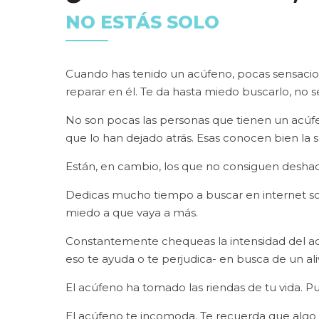
NO ESTÁS SOLO
Cuando has tenido un acúfeno, pocas sensacione
reparar en él. Te da hasta miedo buscarlo, no sea
No son pocas las personas que tienen un acúf
que lo han dejado atrás. Esas conocen bien la s
Están, en cambio, los que no consiguen deshace
Dedicas mucho tiempo a buscar en internet so
miedo a que vaya a más.
Constantemente chequeas la intensidad del acúfe
eso te ayuda o te perjudica- en busca de un ali
El acúfeno ha tomado las riendas de tu vida. Pu
El acúfeno te incomoda. Te recuerda que algo 