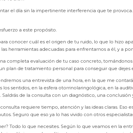
ntar el día sin la impertinente interferencia que te provoca.
sfuerzo a este propósito.
para conocer cuál es el origen de tu ruido, lo que lo hizo a
as herramientas adecuadas para enfrentarnos a él, y a ponerl
una completa evaluación de tu caso concreto, tomándonos e
n plan de tratamiento personal para conseguir que dejes e
a tendremos una entrevista de una hora, en la que me cont
los sentidos, en la esfera otorrinolaringológica, en la audi
Saldrás de la consulta con un diagnóstico, una conclusión
consulta requiere tiempo, atención y las ideas claras. Eso
os. Seguro que eso ya lo has vivido con otros especialistas,
r? Todo lo que necesites. Según lo que veamos en la entr