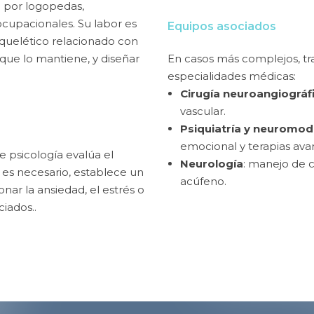
o por logopedas,
ocupacionales. Su labor es
Equipos asociados
quelético relacionado con
que lo mantiene, y diseñar
En casos más complejos, tr
especialidades médicas:
Cirugía neuroangiográf
vascular.
Psiquiatría y neuromod
emocional y terapias ava
 psicología evalúa el
Neurología
: manejo de c
 es necesario, establece un
acúfeno.
nar la ansiedad, el estrés o
iados..