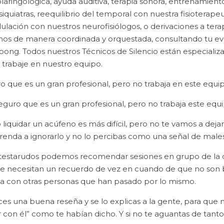
laringológica, ayuda auditiva, terapia sonora, entrenamiento 
uiatras, reequilibrio del temporal con nuestra fisioterapeut
lación con nuestros neurofisiólogos, o derivaciones a tera
mos de manera coordinada y orquestada, consultando tu e
ng. Todos nuestros Técnicos de Silencio están especializad
 trabaje en nuestro equipo.
ro que es un gran profesional, pero no trabaja en este equip
Seguro que es un gran profesional, pero no trabaja este equi
o liquidar un acúfeno es más difícil, pero no te vamos a deja
enda a ignorarlo y no lo percibas como una señal de males
s testarudos podemos recomendar sesiones en grupo de la di
que necesitan un recuerdo de vez en cuando de que no son
cia con otras personas que han pasado por lo mismo.
ces una buena reseña y se lo explicas a la gente, para que
 con él” como te habían dicho. Y si no te aguantas de tant