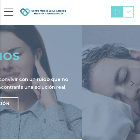
SUEÑO Y
RONQUIDO
ue no
eal.
Dormir bien cambia tu día. Tratamos 
y los trastornos del sueño para que d
verdad.
MÁS INFORMACIÓN