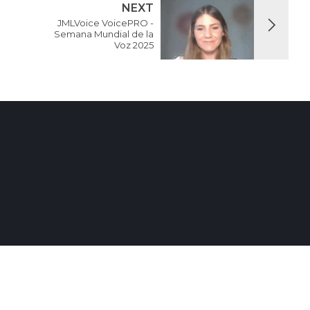
NEXT
JMLVoice VoicePRO -
Semana Mundial de la
Voz 2025