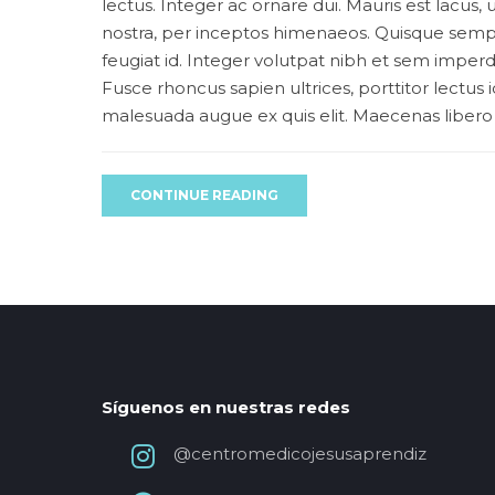
lectus. Integer ac ornare dui. Mauris est lacus, u
nostra, per inceptos himenaeos. Quisque semper
feugiat id. Integer volutpat nibh et sem imperd
Fusce rhoncus sapien ultrices, porttitor lectus id
malesuada augue ex quis elit. Maecenas libero d
CONTINUE READING
Síguenos en nuestras redes
@centromedicojesusaprendiz