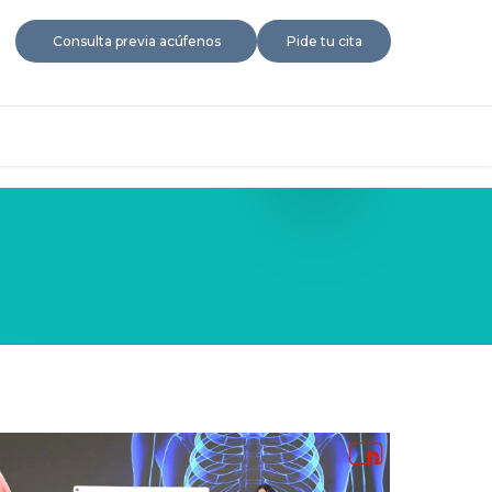
Consulta previa acúfenos
Pide tu cita