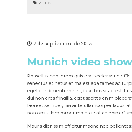
MEDIOS
7 de septiembre de 2015
Munich video show
Phasellus non lorem quis erat scelerisque effic
senectus et netus et malesuada fames ac turpi
eget condimentum nec, faucibus vitae est. Fus
dui non eros fringilla, eget sagittis enim placerat
laoreet semper, nisi ante ullamcorper lacus, at t
non orci ullamcorper molestie at ac enim. Curab
Mauris dignissim efficitur magna nec pellentesq