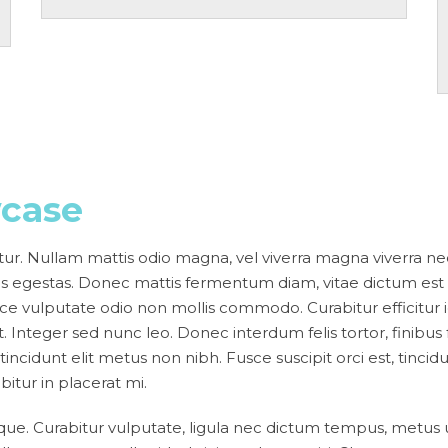
case
itur. Nullam mattis odio magna, vel viverra magna viverra ne
s egestas. Donec mattis fermentum diam, vitae dictum est c
ce vulputate odio non mollis commodo. Curabitur efficitur
. Integer sed nunc leo. Donec interdum felis tortor, finibus frin
incidunt elit metus non nibh. Fusce suscipit orci est, tincidu
itur in placerat mi.
ue. Curabitur vulputate, ligula nec dictum tempus, metus urn