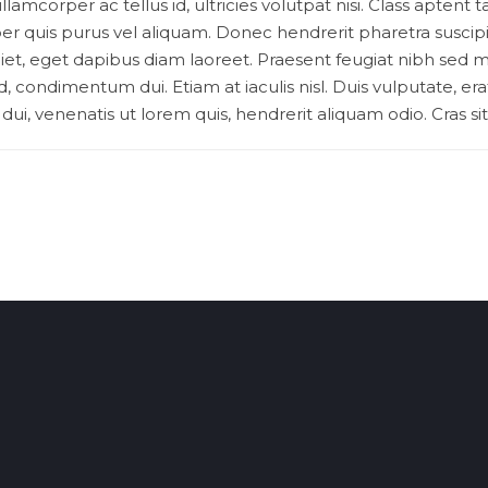
llamcorper ac tellus id, ultricies volutpat nisi. Class aptent 
 quis purus vel aliquam. Donec hendrerit pharetra suscipit.
iet, eget dapibus diam laoreet. Praesent feugiat nibh sed m
, condimentum dui. Etiam at iaculis nisl. Duis vulputate, erat 
ui, venenatis ut lorem quis, hendrerit aliquam odio. Cras si