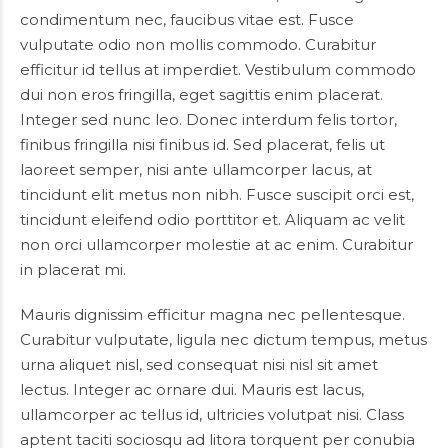
condimentum nec, faucibus vitae est. Fusce
vulputate odio non mollis commodo. Curabitur
efficitur id tellus at imperdiet. Vestibulum commodo
dui non eros fringilla, eget sagittis enim placerat.
Integer sed nunc leo. Donec interdum felis tortor,
finibus fringilla nisi finibus id. Sed placerat, felis ut
laoreet semper, nisi ante ullamcorper lacus, at
tincidunt elit metus non nibh. Fusce suscipit orci est,
tincidunt eleifend odio porttitor et. Aliquam ac velit
non orci ullamcorper molestie at ac enim. Curabitur
in placerat mi.
Mauris dignissim efficitur magna nec pellentesque.
Curabitur vulputate, ligula nec dictum tempus, metus
urna aliquet nisl, sed consequat nisi nisl sit amet
lectus. Integer ac ornare dui. Mauris est lacus,
ullamcorper ac tellus id, ultricies volutpat nisi. Class
aptent taciti sociosqu ad litora torquent per conubia