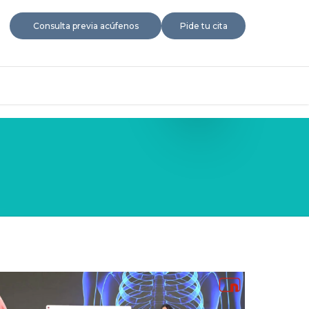
Consulta previa acúfenos
Pide tu cita