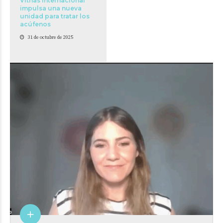
Vithas Internacional
impulsa una nueva
unidad para tratar los
acúfenos
31 de octubre de 2025