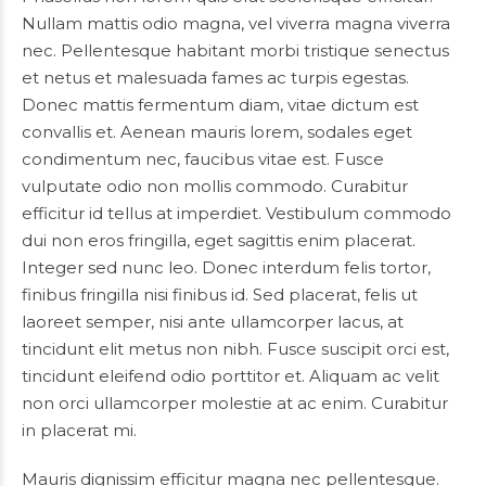
Nullam mattis odio magna, vel viverra magna viverra
nec. Pellentesque habitant morbi tristique senectus
et netus et malesuada fames ac turpis egestas.
Donec mattis fermentum diam, vitae dictum est
convallis et. Aenean mauris lorem, sodales eget
condimentum nec, faucibus vitae est. Fusce
vulputate odio non mollis commodo. Curabitur
efficitur id tellus at imperdiet. Vestibulum commodo
dui non eros fringilla, eget sagittis enim placerat.
Integer sed nunc leo. Donec interdum felis tortor,
finibus fringilla nisi finibus id. Sed placerat, felis ut
laoreet semper, nisi ante ullamcorper lacus, at
tincidunt elit metus non nibh. Fusce suscipit orci est,
tincidunt eleifend odio porttitor et. Aliquam ac velit
non orci ullamcorper molestie at ac enim. Curabitur
in placerat mi.
Mauris dignissim efficitur magna nec pellentesque.