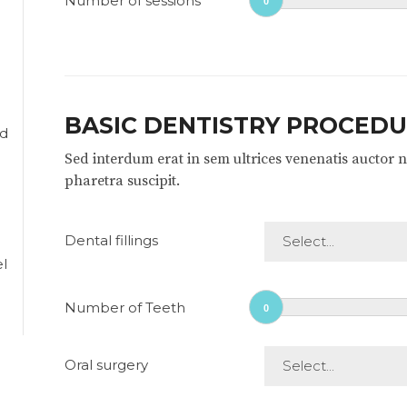
Number of sessions
0
BASIC DENTISTRY PROCED
nd
Sed interdum erat in sem ultrices venenatis auctor 
pharetra suscipit.
Dental fillings
Select...
el
Number of Teeth
0
Oral surgery
Select...